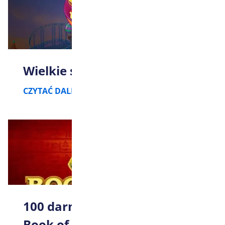
Wielkie spiny na Theme Park
CZYTAĆ DALEJ
100 darmowych spinów na
Book of Sun