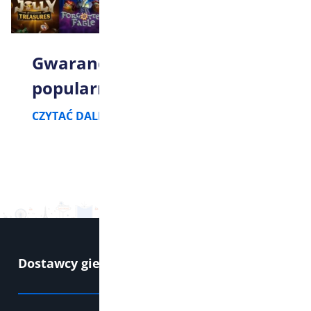
Gwarancja uczciwości od
popularnego portalu
CZYTAĆ DALEJ
Dostawcy gier