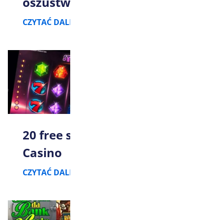
oszustwo w reklamie
CZYTAĆ DALEJ
20 free spinów od Wulkan
Casino
CZYTAĆ DALEJ