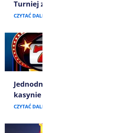
Turniej z pula €10k
CZYTAĆ DALEJ
Jednodniowe turnieje w
kasynie Vulkan
CZYTAĆ DALEJ