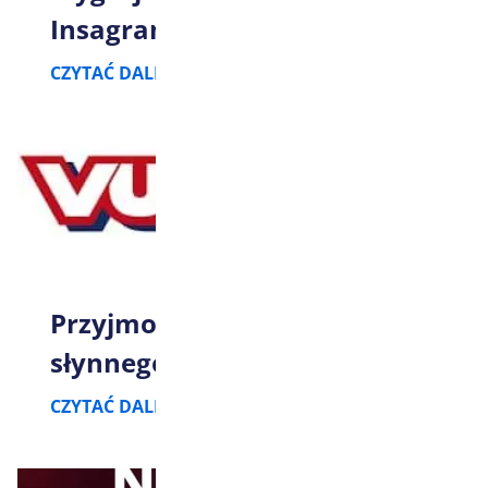
Insagram
CZYTAĆ DALEJ
Przyjmowanie zakładów od
słynnego kasyna
CZYTAĆ DALEJ