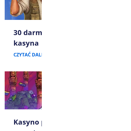
30 darmowych spinów od
kasyna
CZYTAĆ DALEJ
Kasyno posądzone o