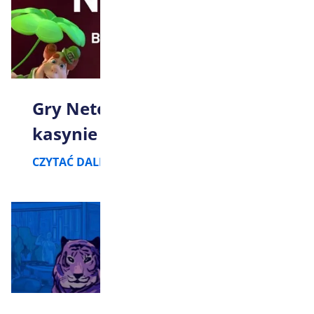
Gry Netent dostepne w
kasynie Vulkan
CZYTAĆ DALEJ