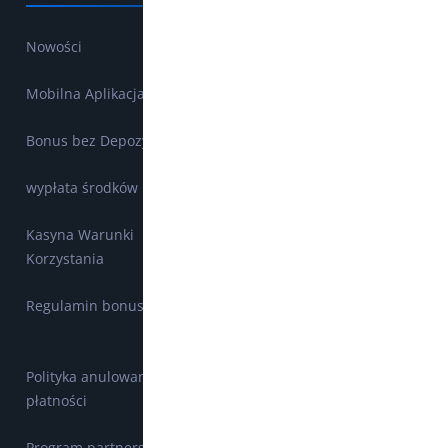
Nowości
Jak zalogować się?
Mobilna Aplikacja
Bonusy i Promocja
Bonus bez Depozytu
Darmowe obroty
wypłata środków
Opinia o nas
Kasyna Warunki
Polityka prywatności
Korzystania
Regulamin bonusu
Przeciwdziałanie
praniu pieniędzy
Polityka anulowania
Zasady gry
płatności
Program partnerski