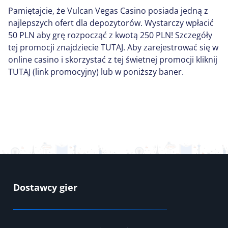
Pamiętajcie, że Vulcan Vegas Casino posiada jedną z
najlepszych ofert dla depozytorów. Wystarczy wpłacić
50 PLN aby grę rozpocząć z kwotą 250 PLN! Szczegóły
tej promocji znajdziecie TUTAJ. Aby zarejestrować się w
online casino i skorzystać z tej świetnej promocji kliknij
TUTAJ (link promocyjny) lub w poniższy baner.
Dostawcy gier