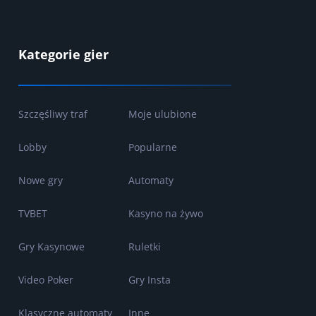
Kategorie gier
Szczęśliwy traf
Moje ulubione
Lobby
Popularne
Nowe gry
Automaty
TVBET
Kasyno na żywo
Gry Kasynowe
Ruletki
Video Poker
Gry Insta
Klasyczne automaty
Inne